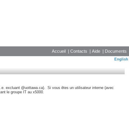
Accueil
|
Contacts
|
Aide
|
Documents
English
i.e. excluant @uottawa.ca). Si vous êtes un utilisateur interne (avec
tant le groupe IT au x5000.